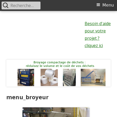
Rechercher :
Menu
Menu
principal
Aller
au
Besoin d'aide
contenu
pour votre
projet ?
cliquez ici
menu_broyeur