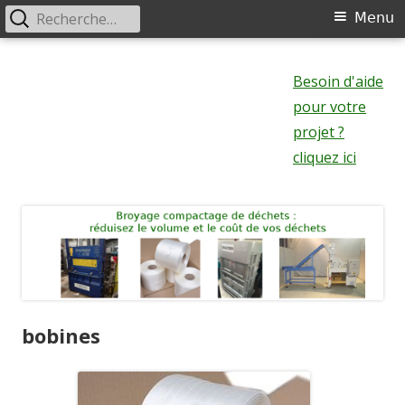
Rechercher :
Menu
Menu
principal
Aller
au
Besoin d'aide
contenu
pour votre
projet ?
cliquez ici
bobines