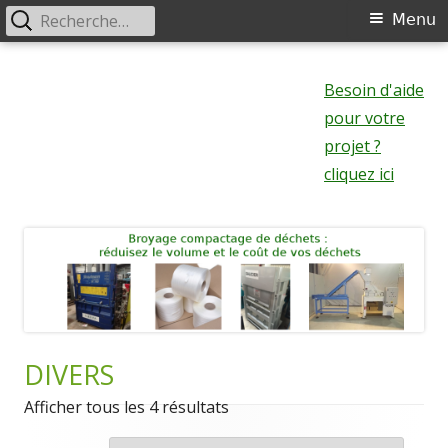
Rechercher :
Menu
Menu
principal
Aller
au
Besoin d'aide
contenu
pour votre
projet ?
cliquez ici
DIVERS
Afficher tous les 4 résultats