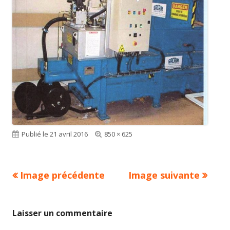
Publié le
21 avril 2016
Taille
850 × 625
réelle
Image précédente
Image suivante
Laisser un commentaire