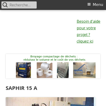
Rechercher :
Menu
Menu
principal
Aller
au
Besoin d'aide
contenu
pour votre
projet ?
cliquez ici
SAPHIR 15 A