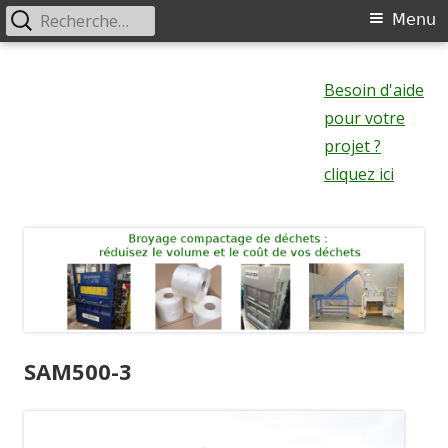
Rechercher :
Menu
Menu
principal
Aller
au
Besoin d'aide
contenu
pour votre
projet ?
cliquez ici
SAM500-3