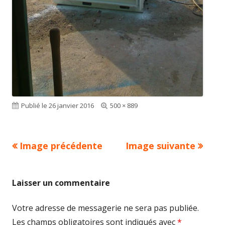
Publié le
26 janvier 2016
Taille
500 × 889
réelle
Image précédente
Image suivante
Laisser un commentaire
Votre adresse de messagerie ne sera pas publiée.
Les champs obligatoires sont indiqués avec
*