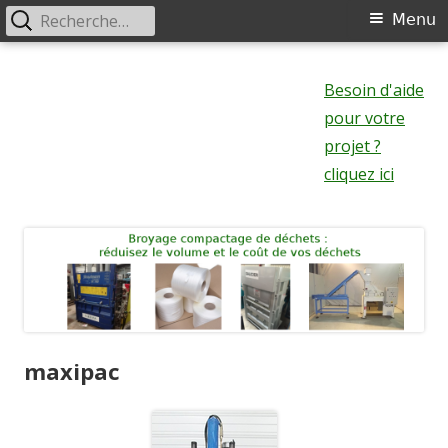
Rechercher :
Menu
Menu
principal
Aller
au
Besoin d'aide
contenu
pour votre
projet ?
cliquez ici
maxipac