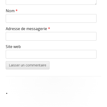
Nom
*
Adresse de messagerie
*
Site web
Contenu
du
•
pied
de