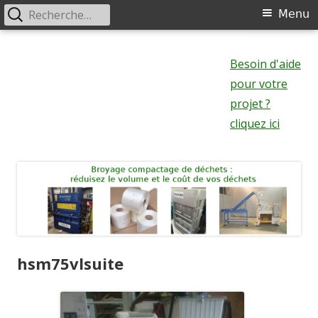
Rechercher :
Menu
Menu
principal
Aller
au
Besoin d'aide
contenu
pour votre
projet ?
cliquez ici
hsm75vlsuite