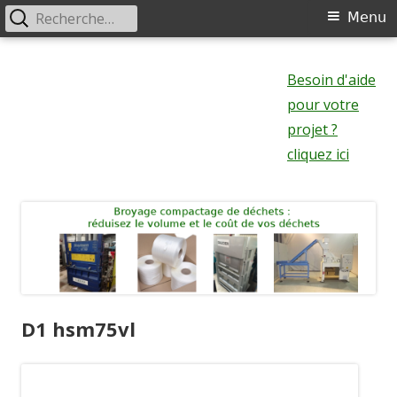
Rechercher :
Menu
Menu
principal
Aller
au
Besoin d'aide
contenu
pour votre
projet ?
cliquez ici
D1 hsm75vl