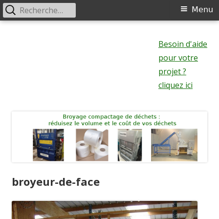
Rechercher :
Menu
Menu
principal
Aller
au
Besoin d'aide
contenu
pour votre
projet ?
cliquez ici
broyeur-de-face