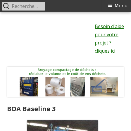
Rechercher :
Menu
Menu
principal
Aller
au
Besoin d'aide
contenu
pour votre
projet ?
cliquez ici
BOA Baseline 3