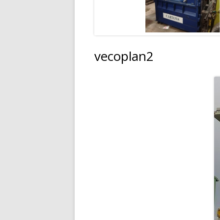
BROYEUR À MARTEAU
vecoplan2