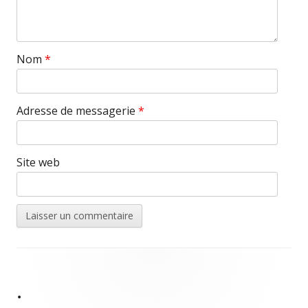
Nom
*
Adresse de messagerie
*
Site web
Contenu
du
•