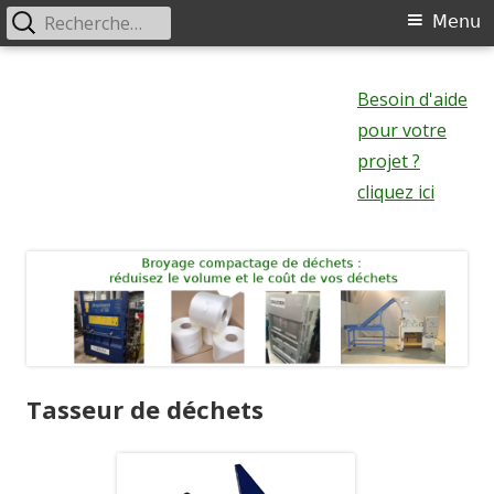
Rechercher :
Menu
Menu
principal
Aller
au
Besoin d'aide
contenu
pour votre
projet ?
cliquez ici
Tasseur de déchets