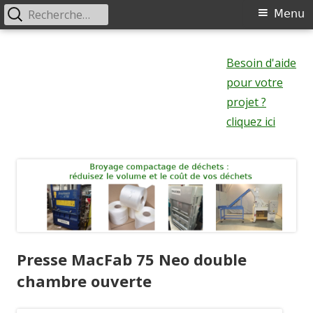
Rechercher :
Menu
Menu
principal
Aller
au
Besoin d'aide
contenu
pour votre
projet ?
cliquez ici
Presse MacFab 75 Neo double
chambre ouverte