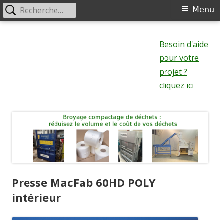
Rechercher :
Menu
Menu
principal
Aller
au
Besoin d'aide
contenu
pour votre
projet ?
cliquez ici
Presse MacFab 60HD POLY
intérieur