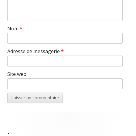
Nom
*
Adresse de messagerie
*
Site web
Contenu
du
•