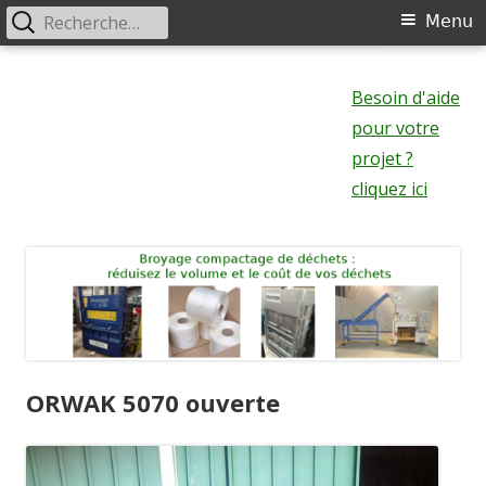
Rechercher :
Menu
Menu
principal
Aller
au
Besoin d'aide
contenu
pour votre
projet ?
cliquez ici
ORWAK 5070 ouverte