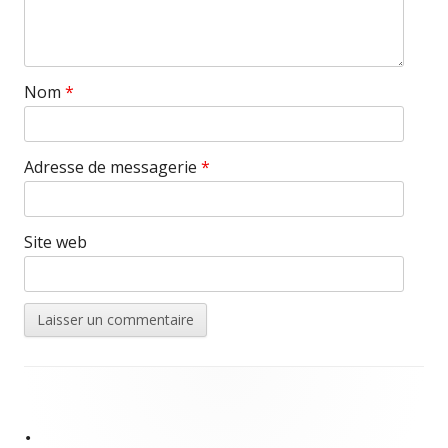
Nom
*
Adresse de messagerie
*
Site web
Contenu
du
•