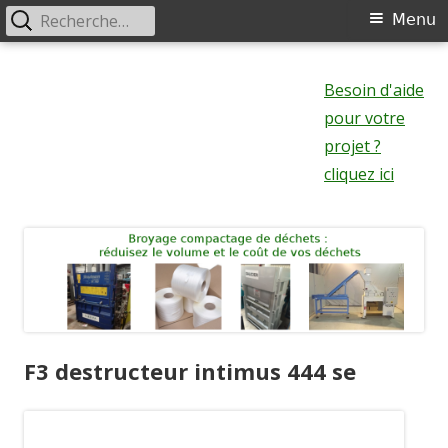
Rechercher :
Menu
Menu
principal
Aller
au
Besoin d'aide
contenu
pour votre
projet ?
cliquez ici
F3 destructeur intimus 444 se