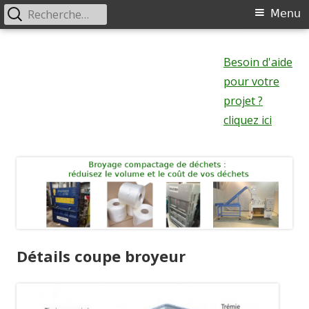
Rechercher :
Menu
Menu
principal
Aller
au
Besoin d'aide
contenu
pour votre
projet ?
cliquez ici
Détails coupe broyeur