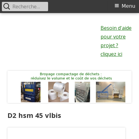
Rechercher :
Menu
Menu
principal
Aller
au
Besoin d'aide
contenu
pour votre
projet ?
cliquez ici
D2 hsm 45 vlbis