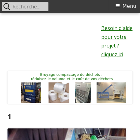
Rechercher :
Menu
Menu
principal
Aller
au
Besoin d'aide
contenu
pour votre
projet ?
cliquez ici
1