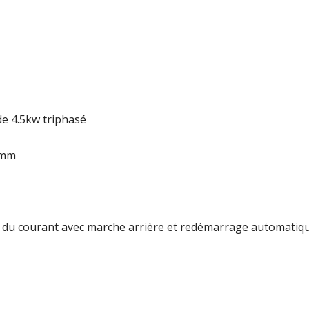
de 4.5kw triphasé
0mm
 du courant avec marche arrière et redémarrage automatiq