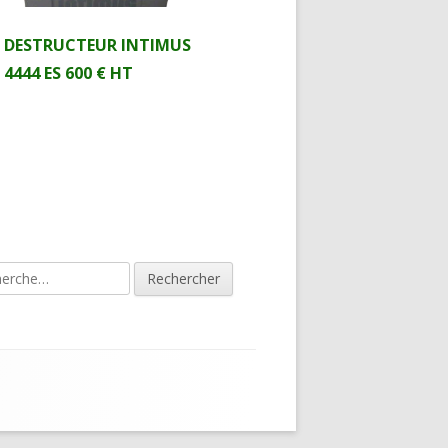
DESTRUCTEUR INTIMUS
4444 ES 600 € HT
rcher :
lonne
ncipale