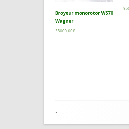
95
Broyeur monorotor WS70
Wagner
35000,00
€
Contenu
•
du
pied