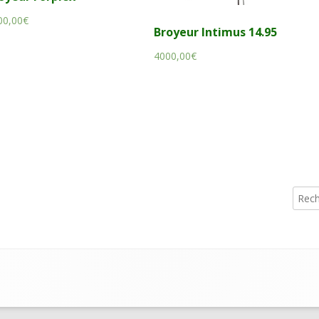
00,00
€
Broyeur Intimus 14.95
4000,00
€
Reche
Co
pri